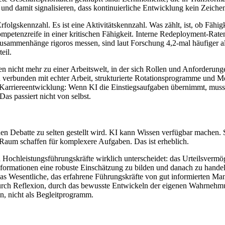
n und damit signalisieren, dass kontinuierliche Entwicklung kein Zeich
Erfolgskennzahl. Es ist eine Aktivitätskennzahl. Was zählt, ist, ob Fähi
 Kompetenzreife in einer kritischen Fähigkeit. Interne Redeployment-R
usammenhänge rigoros messen, sind laut Forschung 4,2-mal häufiger als 
eil.
en nicht mehr zu einer Arbeitswelt, in der sich Rollen und Anforderun
en verbunden mit echter Arbeit, strukturierte Rotationsprogramme und 
en Karriereentwicklung: Wenn KI die Einstiegsaufgaben übernimmt, muss
as passiert nicht von selbst.
tlichen Debatte zu selten gestellt wird. KI kann Wissen verfügbar machen
 Raum schaffen für komplexere Aufgaben. Das ist erheblich.
Hochleistungsführungskräfte wirklich unterscheidet: das Urteilsvermög
 Informationen eine robuste Einschätzung zu bilden und danach zu ha
 das Wesentliche, das erfahrene Führungskräfte von gut informierten Ma
 durch Reflexion, durch das bewusste Entwickeln der eigenen Wahrnehm
en, nicht als Begleitprogramm.