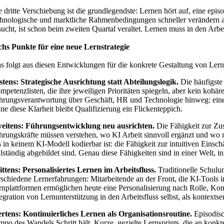
 dritte Verschiebung ist die grundlegendste: Lernen hört auf, eine episo
chnologische und marktliche Rahmenbedingungen schneller verändern als
sucht, ist schon beim zweiten Quartal veraltet. Lernen muss in den Arbei
chs Punkte für eine neue Lernstrategie
s folgt aus diesen Entwicklungen für die konkrete Gestaltung von Ler
stens: Strategische Ausrichtung statt Abteilungslogik.
Die häufigste 
mpetenzlisten, die ihre jeweiligen Prioritäten spiegeln, aber kein koh
hrungsverantwortung über Geschäft, HR und Technologie hinweg: eine e
ne diese Klarheit bleibt Qualifizierung ein Flickenteppich.
eitens: Führungsentwicklung neu ausrichten.
Die Fähigkeit zur Zu
hrungskräfte müssen verstehen, wo KI Arbeit sinnvoll ergänzt und wo m
s in keinem KI-Modell kodierbar ist: die Fähigkeit zur intuitiven Ei
llständig abgebildet sind. Genau diese Fähigkeiten sind in einer Welt
ittens: Personalisiertes Lernen im Arbeitsfluss.
Traditionelle Schulu
rschiedene Lernerfahrungen: Mitarbeitende an der Front, die KI-Tools i
rnplattformen ermöglichen heute eine Personalisierung nach Rolle, Komp
egration von Lernunterstützung in den Arbeitsfluss selbst, als kontextse
ertens: Kontinuierliches Lernen als Organisationsroutine.
Episodisch
mpo des Wandels Schritt hält. Kurze, gezielte Lernsprints, die an konk