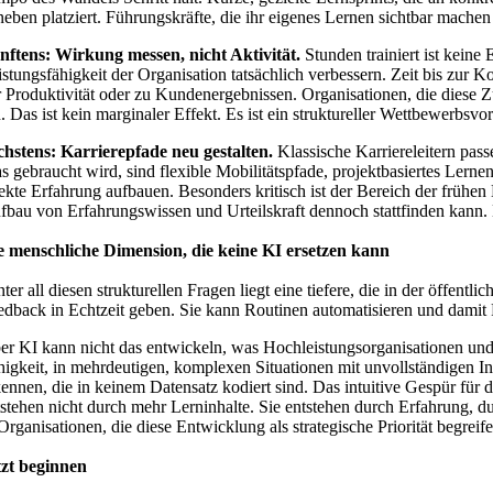
neben platziert. Führungskräfte, die ihr eigenes Lernen sichtbar mache
nftens: Wirkung messen, nicht Aktivität.
Stunden trainiert ist keine 
istungsfähigkeit der Organisation tatsächlich verbessern. Zeit bis zur
r Produktivität oder zu Kundenergebnissen. Organisationen, die diese Z
. Das ist kein marginaler Effekt. Es ist ein struktureller Wettbewerbsvort
chstens: Karrierepfade neu gestalten.
Klassische Karriereleitern pass
s gebraucht wird, sind flexible Mobilitätspfade, projektbasiertes Lern
rekte Erfahrung aufbauen. Besonders kritisch ist der Bereich der früh
fbau von Erfahrungswissen und Urteilskraft dennoch stattfinden kann. D
e menschliche Dimension, die keine KI ersetzen kann
nter all diesen strukturellen Fragen liegt eine tiefere, die in der öffen
edback in Echtzeit geben. Sie kann Routinen automatisieren und damit
er KI kann nicht das entwickeln, was Hochleistungsorganisationen und 
higkeit, in mehrdeutigen, komplexen Situationen mit unvollständigen
kennen, die in keinem Datensatz kodiert sind. Das intuitive Gespür für
tstehen nicht durch mehr Lerninhalte. Sie entstehen durch Erfahrung,
 Organisationen, die diese Entwicklung als strategische Priorität begreif
tzt beginnen