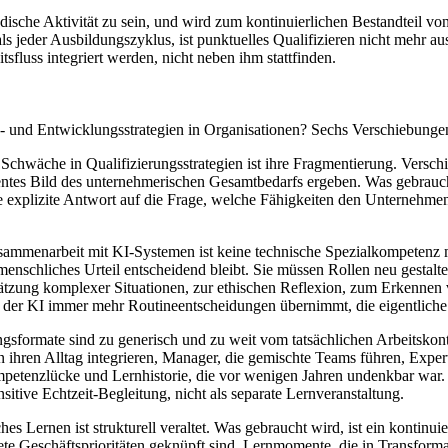
dische Aktivität zu sein, und wird zum kontinuierlichen Bestandteil von A
 jeder Ausbildungszyklus, ist punktuelles Qualifizieren nicht mehr a
tsfluss integriert werden, nicht neben ihm stattfinden.
n- und Entwicklungsstrategien in Organisationen? Sechs Verschiebunge
Schwäche in Qualifizierungsstrategien ist ihre Fragmentierung. Versch
ärentes Bild des unternehmerischen Gesamtbedarfs ergeben. Was gebrauc
xplizite Antwort auf die Frage, welche Fähigkeiten den Unternehmensw
sammenarbeit mit KI-Systemen ist keine technische Spezialkompetenz 
enschliches Urteil entscheidend bleibt. Sie müssen Rollen neu gestal
nschätzung komplexer Situationen, zur ethischen Reflexion, zum Erkenn
, in der KI immer mehr Routineentscheidungen übernimmt, die eigentlic
ngsformate sind zu generisch und zu weit vom tatsächlichen Arbeitskon
n ihren Alltag integrieren, Manager, die gemischte Teams führen, Exper
etenzlücke und Lernhistorie, die vor wenigen Jahren undenkbar war. De
nsitive Echtzeit-Begleitung, nicht als separate Lernveranstaltung.
es Lernen ist strukturell veraltet. Was gebraucht wird, ist ein kontinu
rete Geschäftsprioritäten geknüpft sind. Lernmomente, die in Transfor