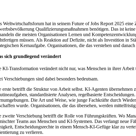
s Weltwirtschaftsforum hat in seinem Future of Jobs Report 2025 eine 
werbsbevölkerung Qualifizierungsmaßnahmen benötigen. Das ist keine 
handeln die meisten Organisationen Lernen und Kompetenzentwicklung no
chtfertigen müssen. Als Reaktion auf Defizite, nicht als Investition in 
rategischen Kernaufgabe. Organisationen, die das verstehen und danac
s sich grundlegend verändert
e KI-Transformation verändert nicht nur, was Menschen in ihrer Arbeit t
ei Verschiebungen sind dabei besonders bedeutsam.
e erste betrifft die Struktur von Arbeit selbst. KI-Agenten übernehmen
utineaufgaben, standardisierte Analysen, regelbasierte Entscheidungen.
rnumgebungen. Die Art und Weise, wie junge Fachkräfte durch Wiederho
schaffen wurde. Organisationen, die das übersehen, werden mittelfris
e zweite Verschiebung betrifft die Rolle von Führungskräften. Wo Mana
mischter Teams aus Menschen und KI-Systemen. Das verlangt neue Fähigk
higkeit, Entscheidungsrechte in einem Mensch-KI-Gefüge klar zu verte
ientierung zu verlieren.