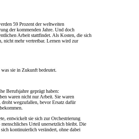
werden 59 Prozent der weltweiten
derung der kommenden Jahre. Und doch
ichen Arbeit stattfindet. Als Kosten, die sich
n, nicht mehr vertretbar. Lernen wird zur
 was sie in Zukunft bedeutet.
ühe Berufsjahre geprägt haben:
aben waren nicht nur Arbeit. Sie waren
droht wegzufallen, bevor Ersatz dafür
nz bekommen.
, entwickelt sie sich zur Orchestrierung
enschliches Urteil unersetzlich bleibt. Die
ich kontinuierlich verändert, ohne dabei