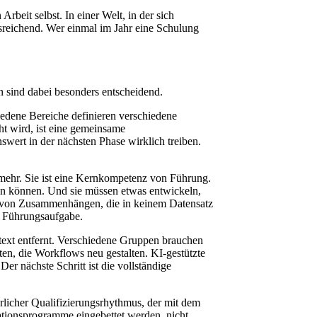
rbeit selbst. In einer Welt, in der sich
usreichend. Wer einmal im Jahr eine Schulung
n sind dabei besonders entscheidend.
iedene Bereiche definieren verschiedene
ht wird, ist eine gemeinsame
ert in der nächsten Phase wirklich treiben.
mehr. Sie ist eine Kernkompetenz von Führung.
ten können. Und sie müssen etwas entwickeln,
en von Zusammenhängen, die in keinem Datensatz
he Führungsaufgabe.
text entfernt. Verschiedene Gruppen brauchen
ten, die Workflows neu gestalten. KI-gestützte
r nächste Schritt ist die vollständige
ierlicher Qualifizierungsrhythmus, der mit dem
mationsprogramme eingebettet werden, nicht