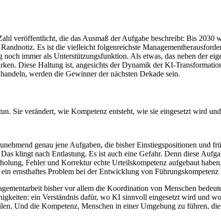
Zahl veröffentlicht, die das Ausmaß der Aufgabe beschreibt: Bis 2030 
Randnotiz. Es ist die vielleicht folgenreichste Managementherausfor
ch immer als Unterstützungsfunktion. Als etwas, das neben der eigentl
Stärken. Diese Haltung ist, angesichts der Dynamik der KI-Transformatio
h handeln, werden die Gewinner der nächsten Dekade sein.
un. Sie verändert, wie Kompetenz entsteht, wie sie eingesetzt wird und
 zunehmend genau jene Aufgaben, die bisher Einstiegspositionen und fr
 Das klingt nach Entlastung. Es ist auch eine Gefahr. Denn diese Aufg
lung, Fehler und Korrektur echte Urteilskompetenz aufgebaut haben, 
tig ein ernsthaftes Problem bei der Entwicklung von Führungskompete
gementarbeit bisher vor allem die Koordination von Menschen bedeutete
eiten: ein Verständnis dafür, wo KI sinnvoll eingesetzt wird und wo m
ilen. Und die Kompetenz, Menschen in einer Umgebung zu führen, die s