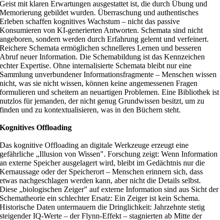
Geist mit klaren Erwartungen ausgestattet ist, die durch Übung und
Memorierung gebildet wurden. Überraschung und authentisches
Erleben schaffen kognitives Wachstum – nicht das passive
Konsumieren von KI-generierten Antworten. Schemata sind nicht
angeboren, sondern werden durch Erfahrung gelernt und verfeinert.
Reichere Schemata ermöglichen schnelleres Lernen und besseren
Abruf neuer Information. Die Schemabildung ist das Kennzeichen
echter Expertise. Ohne internalisierte Schemata bleibt nur eine
Sammlung unverbundener Informationsfragmente – Menschen wissen
nicht, was sie nicht wissen, können keine angemessenen Fragen
formulieren und scheitern an neuartigen Problemen. Eine Bibliothek ist
nutzlos für jemanden, der nicht genug Grundwissen besitzt, um zu
finden und zu kontextualisieren, was in den Büchern steht.
Kognitives Offloading
Das kognitive Offloading an digitale Werkzeuge erzeugt eine
gefährliche „Illusion von Wissen". Forschung zeigt: Wenn Information
an externe Speicher ausgelagert wird, bleibt im Gedächtnis nur die
Kernaussage oder der Speicherort – Menschen erinnern sich, dass
etwas nachgeschlagen werden kann, aber nicht die Details selbst.
Diese „biologischen Zeiger" auf externe Information sind aus Sicht der
Schematheorie ein schlechter Ersatz: Ein Zeiger ist kein Schema.
Historische Daten untermauern die Dringlichkeit: Jahrzehnte stetig
steigender IQ-Werte – der Flynn-Effekt – stagnierten ab Mitte der