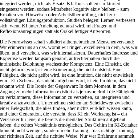
integriert werden, nicht als Ersatz. KI-Tools sollten strukturiert
eingesetzt werden, sodass Mitarbeiter kognitiv aktiv bleiben – zum
Erhalten von Hinweisen oder Arbeitsüberprüfung, nicht zur
vollständigen Lösungsproduktion. Studien belegen: Lernen verbessert
sich, wenn KI unter Anleitung genutzt wird, mit Fragen und
Reflexionsanregungen statt als Orakel fertiger Antworten.
Die Neurowissenschaft validiert althergebrachten Menschenverstand:
Wir erinnern uns an das, womit wir ringen, exzellieren in dem, was wir
üben, und verstehen, was wir internalisieren. Dauerhaftes Interesse und
Expertise werden langsam genährt, aufrechterhalten durch die
intrinsische Belohnung wachsender Kompetenz. Eine Einsicht, die
nicht geformt wird, ist eine Erinnerung, die nicht entsteht. Eine
Fähigkeit, die nicht geübt wird, ist eine Intuition, die nicht entwickelt
wird. Ein Schema, das nicht aufgebaut wird, ist ein Problem, das nicht
erkannt wird. Die Ironie der Gegenwart: In dem Moment, in dem
Zugang zu mehr Information existiert als je zuvor, droht die Fähigkeit
zu verkümmern, diese Information zu verstehen, zu integrieren und
kreativ anzuwenden. Unternehmen stehen am Scheideweg zwischen
einer Belegschaft, die alles finden, aber nichts wirklich wissen kann,
und einer Generation, die versteht, dass KI ein Werkzeug ist – ein
Verstärker für jene, die bereits die mentalen Strukturen aufgebaut
haben, die echtes Verständnis ermöglichen. Das Gehirn im KI-Zeitalter
braucht nicht weniger, sondern mehr Training – das richtige Training,
zur richtigen Zeit, auf die richtige Weise. Nur wer Erfahrung sammelt,