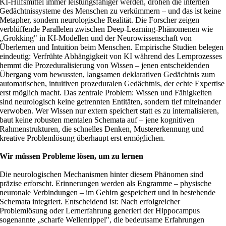
KI-Hilfsmittel immer leistungsfähiger werden, drohen die internen
Gedächtnissysteme des Menschen zu verkümmern – und das ist keine
Metapher, sondern neurologische Realität. Die Forscher zeigen
verblüffende Parallelen zwischen Deep-Learning-Phänomenen wie
„Grokking" in KI-Modellen und der Neurowissenschaft von
Überlernen und Intuition beim Menschen. Empirische Studien belegen
eindeutig: Verfrühte Abhängigkeit von KI während des Lernprozesses
hemmt die Prozeduralisierung von Wissen – jenen entscheidenden
Übergang vom bewussten, langsamen deklarativen Gedächtnis zum
automatischen, intuitiven prozeduralen Gedächtnis, der echte Expertise
erst möglich macht. Das zentrale Problem: Wissen und Fähigkeiten
sind neurologisch keine getrennten Entitäten, sondern tief miteinander
verwoben. Wer Wissen nur extern speichert statt es zu internalisieren,
baut keine robusten mentalen Schemata auf – jene kognitiven
Rahmenstrukturen, die schnelles Denken, Mustererkennung und
kreative Problemlösung überhaupt erst ermöglichen.
Wir müssen Probleme lösen, um zu lernen
Die neurologischen Mechanismen hinter diesem Phänomen sind
präzise erforscht. Erinnerungen werden als Engramme – physische
neuronale Verbindungen – im Gehirn gespeichert und in bestehende
Schemata integriert. Entscheidend ist: Nach erfolgreicher
Problemlösung oder Lernerfahrung generiert der Hippocampus
sogenannte „scharfe Wellenrippel", die bedeutsame Erfahrungen