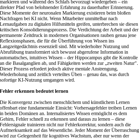
markieren und während des Schlafs bevorzugt wiedergeben – ein
direkter Pfad von belohnender Erfahrung zu dauerhafter Erinnerung.
Diese Momente der neuronalen Markierung existieren beim bloßen
Nachfragen bei KI nicht. Wenn Mitarbeiter unmittelbar nach
Lernaufgaben zu digitalen Hilfsmitteln greifen, unterbrechen sie diesen
kritischen Konsolidierungsprozess. Die Verdichtung der Arbeit und der
permanente Zeitdruck in modernen Organisationen rauben genau jene
Reflexionsphasen, die für die Überführung von Wissen ins
Langzeitgedächtnis essenziell sind. Mit wiederholter Nutzung und
Abrufübung transformiert sich bewusst abgerufene Information in
automatisches, intuitives Wissen – der Hippocampus gibt die Kontrolle
an die Basalganglien ab, und Fähigkeiten werden zur „zweiten Natur".
Dieser Prozess erfordert jedoch aktive mentale Anstrengung,
Wiederholung und zeitlich verteiltes Üben – genau das, was durch
sofortige KI-Nutzung umgangen wird.
Fehler erkennen bedeutet lernen
Die Konvergenz zwischen menschlichem und künstlichem Lernen
offenbart eine fundamentale Einsicht: Vorhersagefehler treiben Lernen
in beiden Domänen an. Internalisiertes Wissen ermöglicht es dem
Gehirn, Fehler schnell zu erkennen und daraus zu lernen – diese
Fehlersignale trainieren nicht nur Fehlerkorrektur, sondern auch die
Aufmerksamkeit auf das Wesentliche. Jeder Moment der Überraschun
wird zur Gelegenheit für kognitives Wachstum, aber nur wenn der