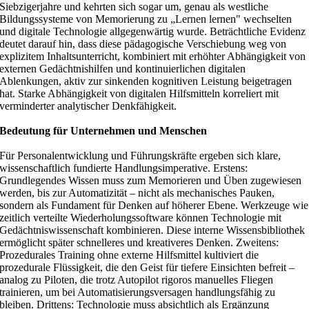
Siebzigerjahre und kehrten sich sogar um, genau als westliche
Bildungssysteme von Memorierung zu „Lernen lernen" wechselten
und digitale Technologie allgegenwärtig wurde. Beträchtliche Evidenz
deutet darauf hin, dass diese pädagogische Verschiebung weg von
explizitem Inhaltsunterricht, kombiniert mit erhöhter Abhängigkeit von
externen Gedächtnishilfen und kontinuierlichen digitalen
Ablenkungen, aktiv zur sinkenden kognitiven Leistung beigetragen
hat. Starke Abhängigkeit von digitalen Hilfsmitteln korreliert mit
verminderter analytischer Denkfähigkeit.
Bedeutung für Unternehmen und Menschen
Für Personalentwicklung und Führungskräfte ergeben sich klare,
wissenschaftlich fundierte Handlungsimperative. Erstens:
Grundlegendes Wissen muss zum Memorieren und Üben zugewiesen
werden, bis zur Automatizität – nicht als mechanisches Pauken,
sondern als Fundament für Denken auf höherer Ebene. Werkzeuge wie
zeitlich verteilte Wiederholungssoftware können Technologie mit
Gedächtniswissenschaft kombinieren. Diese interne Wissensbibliothek
ermöglicht später schnelleres und kreativeres Denken. Zweitens:
Prozedurales Training ohne externe Hilfsmittel kultiviert die
prozedurale Flüssigkeit, die den Geist für tiefere Einsichten befreit –
analog zu Piloten, die trotz Autopilot rigoros manuelles Fliegen
trainieren, um bei Automatisierungsversagen handlungsfähig zu
bleiben. Drittens: Technologie muss absichtlich als Ergänzung