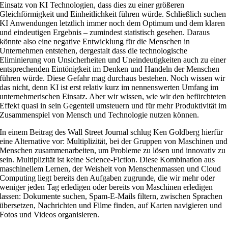
Einsatz von KI Technologien, dass dies zu einer größeren
Gleichförmigkeit und Einheitlichkeit führen würde. Schließlich suchen
KI Anwendungen letztlich immer noch dem Optimum und dem klaren
und eindeutigen Ergebnis – zumindest statistisch gesehen. Daraus
könnte also eine negative Entwicklung für die Menschen in
Unternehmen entstehen, dergestalt dass die technologische
Eliminierung von Unsicherheiten und Uneindeutigkeiten auch zu einer
entsprechenden Eintönigkeit im Denken und Handeln der Menschen
führen würde. Diese Gefahr mag durchaus bestehen. Noch wissen wir
das nicht, denn KI ist erst relativ kurz im nennenswerten Umfang im
unternehmerischen Einsatz. Aber wir wissen, wie wir den befürchteten
Effekt quasi in sein Gegenteil umsteuern und für mehr Produktivität im
Zusammenspiel von Mensch und Technologie nutzen können.
In einem Beitrag des Wall Street Journal schlug Ken Goldberg hierfür
eine Alternative vor: Multiplizität, bei der Gruppen von Maschinen und
Menschen zusammenarbeiten, um Probleme zu lösen und innovativ zu
sein. Multiplizität ist keine Science-Fiction. Diese Kombination aus
maschinellem Lernen, der Weisheit von Menschenmassen und Cloud
Computing liegt bereits den Aufgaben zugrunde, die wir mehr oder
weniger jeden Tag erledigen oder bereits von Maschinen erledigen
lassen: Dokumente suchen, Spam-E-Mails filtern, zwischen Sprachen
übersetzen, Nachrichten und Filme finden, auf Karten navigieren und
Fotos und Videos organisieren.