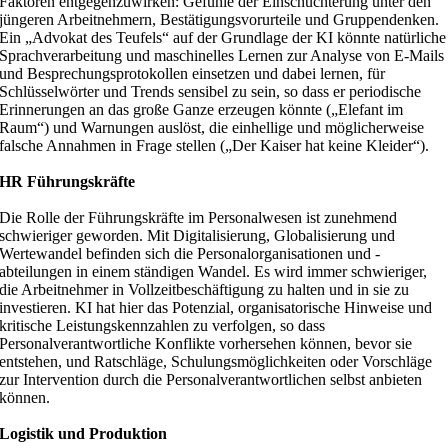
Faktoren entgegenzuwirken: Gefühle der Einschüchterung unter den
jüngeren Arbeitnehmern, Bestätigungsvorurteile und Gruppendenken.
Ein „Advokat des Teufels“ auf der Grundlage der KI könnte natürliche
Sprachverarbeitung und maschinelles Lernen zur Analyse von E-Mails
und Besprechungsprotokollen einsetzen und dabei lernen, für
Schlüsselwörter und Trends sensibel zu sein, so dass er periodische
Erinnerungen an das große Ganze erzeugen könnte („Elefant im
Raum“) und Warnungen auslöst, die einhellige und möglicherweise
falsche Annahmen in Frage stellen („Der Kaiser hat keine Kleider“).
HR Führungskräfte
Die Rolle der Führungskräfte im Personalwesen ist zunehmend
schwieriger geworden. Mit Digitalisierung, Globalisierung und
Wertewandel befinden sich die Personalorganisationen und -
abteilungen in einem ständigen Wandel. Es wird immer schwieriger,
die Arbeitnehmer in Vollzeitbeschäftigung zu halten und in sie zu
investieren. KI hat hier das Potenzial, organisatorische Hinweise und
kritische Leistungskennzahlen zu verfolgen, so dass
Personalverantwortliche Konflikte vorhersehen können, bevor sie
entstehen, und Ratschläge, Schulungsmöglichkeiten oder Vorschläge
zur Intervention durch die Personalverantwortlichen selbst anbieten
können.
Logistik und Produktion