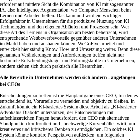
erfordert auf mittlere Sicht die Kombination von KI mit sogenannter
IA, also Intelligence Augmentation, wo Computer Menschen beim
Lernen und Arbeiten helfen. Das kann und wird ein wichtiger
Erfolgsfaktor in Unternehmen für die produktive Nutzung von KI
Technologien und den eigenen Abläufen und Prozessen sein. Wer
diese Art des Lernens in Organisation am besten beherrscht, wird
entsprechende Wettbewerbsvorteile gegenüber anderen Unternehmen
im Markt haben und ausbauen können. WeGoFive arbeitet und
entwickelt hier ständig Know-How und Umsetzung weiter. Denn diese
genannten Veränderungen und Anforderungen treffen nicht nur
bestimmte Entscheidungsträger und Führungskräfte in Unternehmen,
sondern ziehen sich durch praktisch alle Hierarchien.
Alle Bereiche in Unternehmen werden sich ändern - angefangen
bei CEOs
Entscheidungen zu treffen ist die Hauptaufgabe eines CEO, für den es
entscheidend ist, Vorurteile zu vermeiden und objektiv zu bleiben. In
Zukunft könnte ein KI-basiertes System diese Arbeit als „KI-basierter
Advokatus Diaboli“ unterstützen, der Entscheidungen mit
aufschlussreichen Fragen herausfordert, den CEO mit alternativen
Standpunkten konfrontiert und „hochwertige Kurvenbälle“ wirft, um
kreativeres und kritischeres Denken zu ermöglichen. Ein solches KI-
System könnte konträre Perspektiven aufdecken, um folgenden