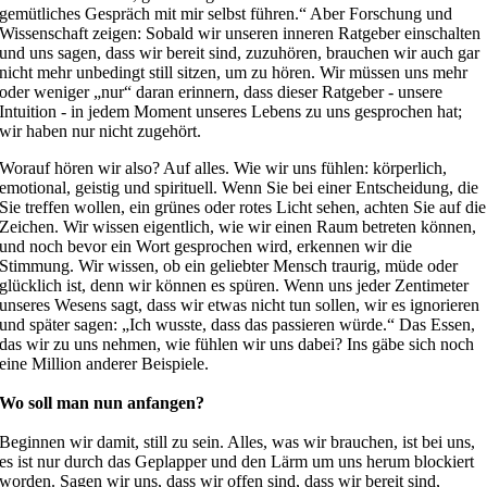
gemütliches Gespräch mit mir selbst führen.“ Aber Forschung und
Wissenschaft zeigen: Sobald wir unseren inneren Ratgeber einschalten
und uns sagen, dass wir bereit sind, zuzuhören, brauchen wir auch gar
nicht mehr unbedingt still sitzen, um zu hören. Wir müssen uns mehr
oder weniger „nur“ daran erinnern, dass dieser Ratgeber - unsere
Intuition - in jedem Moment unseres Lebens zu uns gesprochen hat;
wir haben nur nicht zugehört.
Worauf hören wir also? Auf alles. Wie wir uns fühlen: körperlich,
emotional, geistig und spirituell. Wenn Sie bei einer Entscheidung, die
Sie treffen wollen, ein grünes oder rotes Licht sehen, achten Sie auf die
Zeichen. Wir wissen eigentlich, wie wir einen Raum betreten können,
und noch bevor ein Wort gesprochen wird, erkennen wir die
Stimmung. Wir wissen, ob ein geliebter Mensch traurig, müde oder
glücklich ist, denn wir können es spüren. Wenn uns jeder Zentimeter
unseres Wesens sagt, dass wir etwas nicht tun sollen, wir es ignorieren
und später sagen: „Ich wusste, dass das passieren würde.“ Das Essen,
das wir zu uns nehmen, wie fühlen wir uns dabei? Ins gäbe sich noch
eine Million anderer Beispiele.
Wo soll man nun anfangen?
Beginnen wir damit, still zu sein. Alles, was wir brauchen, ist bei uns,
es ist nur durch das Geplapper und den Lärm um uns herum blockiert
worden. Sagen wir uns, dass wir offen sind, dass wir bereit sind,