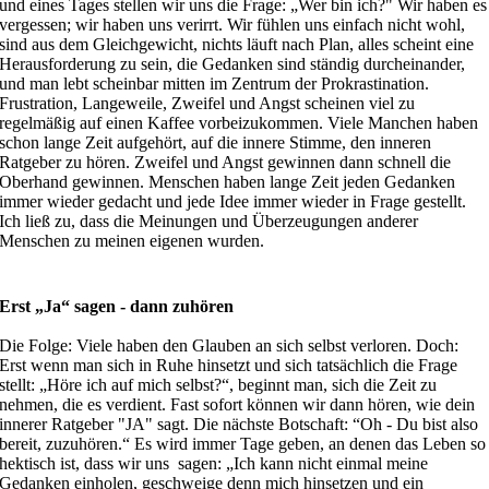
und eines Tages stellen wir uns die Frage: „Wer bin ich?" Wir haben es
vergessen; wir haben uns verirrt. Wir fühlen uns einfach nicht wohl,
sind aus dem Gleichgewicht, nichts läuft nach Plan, alles scheint eine
Herausforderung zu sein, die Gedanken sind ständig durcheinander,
und man lebt scheinbar mitten im Zentrum der Prokrastination.
Frustration, Langeweile, Zweifel und Angst scheinen viel zu
regelmäßig auf einen Kaffee vorbeizukommen. Viele Manchen haben
schon lange Zeit aufgehört, auf die innere Stimme, den inneren
Ratgeber zu hören. Zweifel und Angst gewinnen dann schnell die
Oberhand gewinnen. Menschen haben lange Zeit jeden Gedanken
immer wieder gedacht und jede Idee immer wieder in Frage gestellt.
Ich ließ zu, dass die Meinungen und Überzeugungen anderer
Menschen zu meinen eigenen wurden.
Erst „Ja“ sagen - dann zuhören
Die Folge: Viele haben den Glauben an sich selbst verloren. Doch:
Erst wenn man sich in Ruhe hinsetzt und sich tatsächlich die Frage
stellt: „Höre ich auf mich selbst?“, beginnt man, sich die Zeit zu
nehmen, die es verdient. Fast sofort können wir dann hören, wie dein
innerer Ratgeber "JA" sagt. Die nächste Botschaft: “Oh - Du bist also
bereit, zuzuhören.“ Es wird immer Tage geben, an denen das Leben so
hektisch ist, dass wir uns
sagen: „Ich kann nicht einmal meine
Gedanken einholen, geschweige denn mich hinsetzen und ein