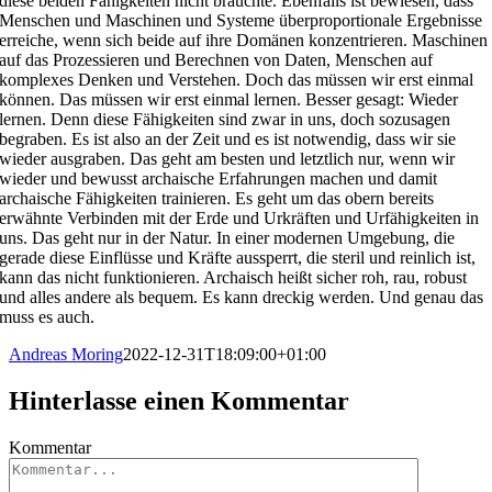
diese beiden Fähigkeiten nicht bräuchte. Ebenfalls ist bewiesen, dass
Menschen und Maschinen und Systeme überproportionale Ergebnisse
erreiche, wenn sich beide auf ihre Domänen konzentrieren. Maschinen
auf das Prozessieren und Berechnen von Daten, Menschen auf
komplexes Denken und Verstehen. Doch das müssen wir erst einmal
können. Das müssen wir erst einmal lernen. Besser gesagt: Wieder
lernen. Denn diese Fähigkeiten sind zwar in uns, doch sozusagen
begraben. Es ist also an der Zeit und es ist notwendig, dass wir sie
wieder ausgraben. Das geht am besten und letztlich nur, wenn wir
wieder und bewusst archaische Erfahrungen machen und damit
archaische Fähigkeiten trainieren. Es geht um das obern bereits
erwähnte Verbinden mit der Erde und Urkräften und Urfähigkeiten in
uns. Das geht nur in der Natur. In einer modernen Umgebung, die
gerade diese Einflüsse und Kräfte aussperrt, die steril und reinlich ist,
kann das nicht funktionieren. Archaisch heißt sicher roh, rau, robust
und alles andere als bequem. Es kann dreckig werden. Und genau das
muss es auch.
Andreas Moring
2022-12-31T18:09:00+01:00
Hinterlasse einen Kommentar
Kommentar