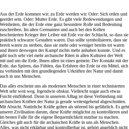
Aus der Erde kommen wir; zu Erde werden wir. Oder: Sich erden und
geerdet sein. Oder: Mutter Erde. Es gibt viele Redewendungen und
Weisheiten, die der Erde eine ganz besondere Rolle und Bedeutung
zuschreiben. Im alten Germanien und auch bei den Kelten
beschmierten Krieger ihre Leiber mit Erde vor der Schlacht, so dass sie
praktisch schwarze Gestalten waren. Das sollte symbolisieren, dass sie
bereit waren zu sterben, dass sie mehr oder weniger bereits tot waren
und ihnen deswegen der Kampf nichts mehr anhaben konnte. Und es
gibt noch sehr viel mehr archaische Riten in allen Kulturen der Welt
mit und um die Erde. Ihnen allen ist eines gemein: Der Kontakt mit der
Erde, das Spüren, das Fühlen, das Erfahren der Erde ist ein Mittel, sich
zu verbinden mit den grundlegenden Urkräften der Natur und damit
auch in uns Menschen.
Das alles erscheint uns als modernen Menschen in einer technisierten
Welt sehr weit weg. Irgendwie obskur. Vielleicht sogar auch etwas
Furcht einflößend. Denn in unserem Alltag ist diese Verbindung mit
archaischen Kräften der Natur ja gerade weitestgehend abgeschnitten.
Mit Absicht. Natürliche Kräfte gelten als störend bis gefährlich. Es geh
unserer Zivilisation darum, diese Kräfte möglichst zu kontrollieren und
im besten Falle für die eigene Bequemlichkeit nutzbar zu machen.
Gleiches gilt auch für die archaischen Kräfte in uns als Menschen.
Alles, was nicht erklärbar und kontrollierbar ist, gehört angeblich nicht